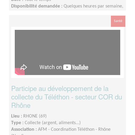
Disponibilité demandée :
Quelques heures par semaine,
voire plus en période de téléthon
Santé
Participe au développement de la
collecte du Téléthon - secteur COR du
Rhône
Lieu :
RHONE (69)
Type :
Collecte (argent, aliments...)
Association :
AFM - Coordination Téléthon - Rhône