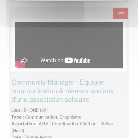
Dispo le week end Téléthon
Santé
Community Manager : Equipier
communication & réseaux sociaux
d'une association solidaire
Lieu :
RHONE (69)
Type :
Communication, Graphisme
Association :
AFM - Coordination Téléthon - Rhône
(Nord)
Date :
Tout le temps