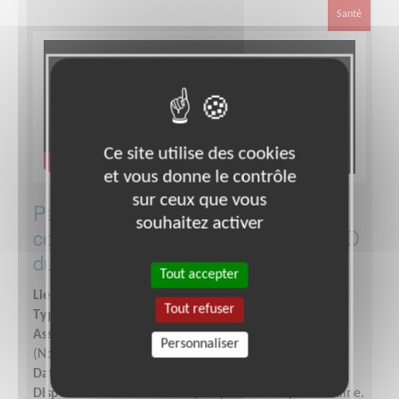
Santé
Ce site utilise des cookies
et vous donne le contrôle
sur ceux que vous
Participe au développement de la
souhaitez activer
collecte du Téléthon - secteur CCBPD
du Rhône
Tout accepter
Lieu :
RHONE (69)
Tout refuser
Type :
Collecte (argent, aliments...)
Association :
AFM - Coordination Téléthon - Rhône
Personnaliser
(Nord)
Date :
Tout le temps
Disponibilité demandée :
Quelques heures par semaine.