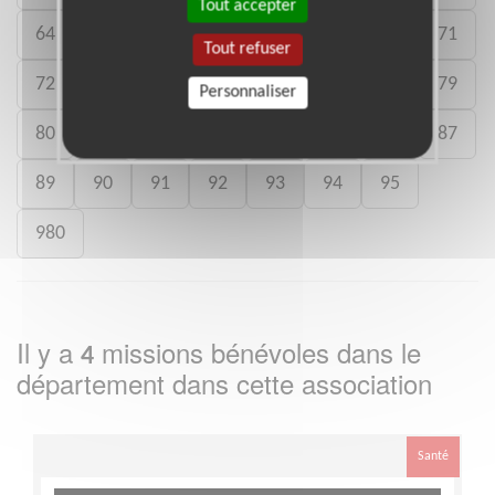
Tout accepter
64
65
66
67
68
69
70
71
Tout refuser
72
73
74
75
76
77
78
79
Personnaliser
80
81
82
83
84
85
86
87
89
90
91
92
93
94
95
980
Il y a
missions bénévoles dans le
4
département
dans cette association
Santé