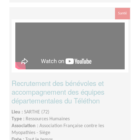
Santé
Recrutement des bénévoles et
accompagnement des équipes
départementales du Téléthon
Lieu :
SARTHE (72)
Type :
Ressources Humaines
Association :
Association Française contre les
Myopathies - Siège
Date :
Tout le temps