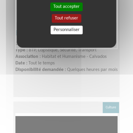
Tout accepter
Tout refuser
Personnaliser
Bricoleur accompagnant
Lieu :
CAEN (14000)
Type :
BTP, Logistique, Sécurité, Transport
Association :
Habitat et Humanisme - Calvados
Date :
Tout le temps
Disponibilité demandée :
Quelques heures par mois
Culture