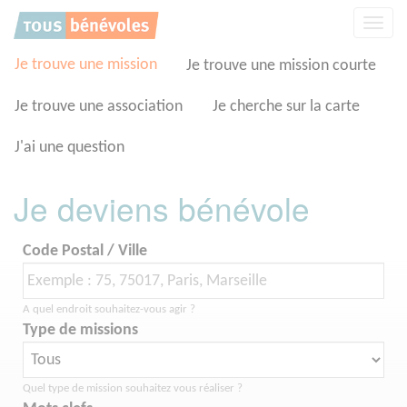
Panneau de gestion des cookies
Affic
la
navig
Je trouve une mission
Je trouve une mission courte
Je trouve une association
Je cherche sur la carte
J'ai une question
Je deviens bénévole
Code Postal / Ville
A quel endroit souhaitez-vous agir ?
Type de missions
Quel type de mission souhaitez vous réaliser ?