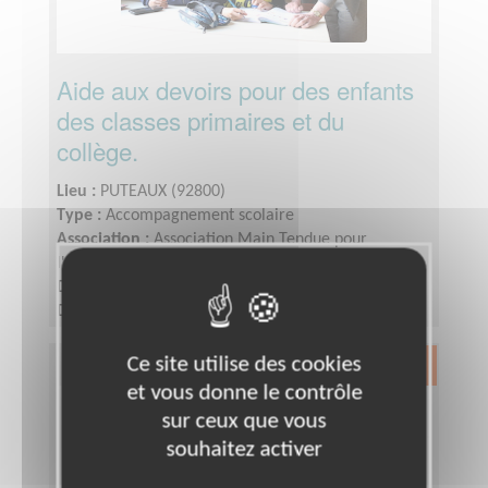
Aide aux devoirs pour des enfants
des classes primaires et du
collège.
Lieu :
PUTEAUX (92800)
Type :
Accompagnement scolaire
Association :
Association Main Tendue pour
l'Intégration à Puteaux
Date :
Tout le temps
Disponibilité demandée :
1 à 2 fois par semaine
(1heure ou 1heure30 selon le niveau)
Ce site utilise des cookies
Exclusion & Pauvreté
et vous donne le contrôle
sur ceux que vous
souhaitez activer