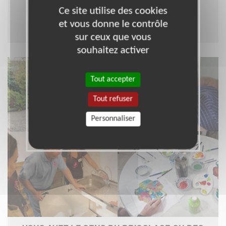
idées !
Ce site utilise des cookies
et vous donne le contrôle
Je propose mon aide
sur ceux que vous
souhaitez activer
Tout accepter
Tout refuser
Personnaliser