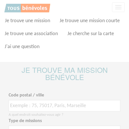
Panneau de gestion des cookies
Affic
la
navig
Je trouve une mission
Je trouve une mission courte
Je trouve une association
Je cherche sur la carte
J'ai une question
JE TROUVE MA MISSION
BÉNÉVOLE
Code postal / ville
A quel endroit souhaitez-vous agir ?
Type de missions