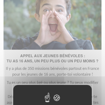
APPEL AUX JEUNES BÉNÉVOLES :
TU AS 16 ANS, UN PEU PLUS OU UN PEU MOINS ?
Il y a plus de 350 missions bénévoles partout en France
pour les jeunes de 16 ans, porte-toi volontaire !
Tu es un peu plus âgé ou plus jeune ? Tu peux modifier
l'âge et voir le bénévolat que tu peux faire !
Découvre une expérience unique et riche, et apporte
aux associations ton enthousiasme, ton énergie et tes