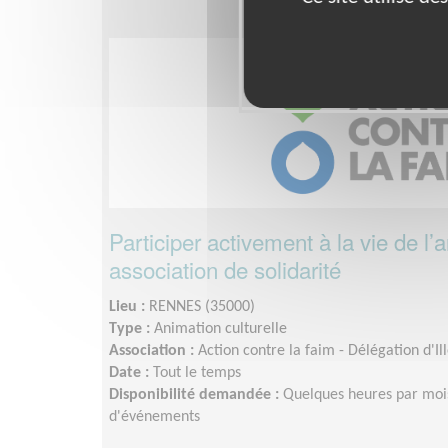
Participer activement à la vie de l’
association de solidarité
Lieu :
RENNES (35000)
Type :
Animation culturelle
Association :
Action contre la faim - Délégation d'Ill
Date :
Tout le temps
Disponibilité demandée :
Quelques heures par mois
d'événements