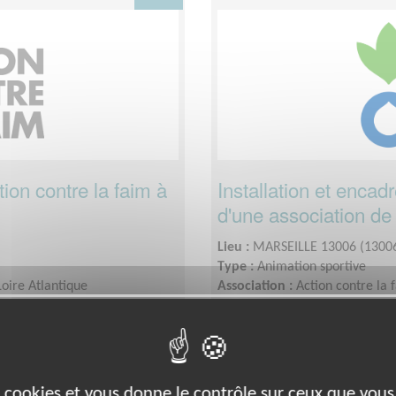
on contre la faim à
Installation et enca
d'une association de 
Lieu :
MARSEILLE 13006 (1300
Type :
Animation sportive
Loire Atlantique
Association :
Action contre la
Date :
du 01/10/2026 au 01/1
onibilités. Nous demandons un
Disponibilité demandée :
L'in
une présence jusqu'à 15H.
es cookies et vous donne le contrôle sur ceux que vous