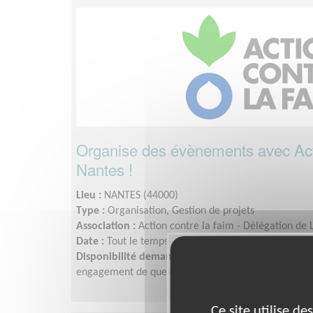
Organise des évènements avec Acti
Nantes !
Lieu :
NANTES (44000)
Type :
Organisation, Gestion de projets
Association :
Action contre la faim - Délégation de 
Date :
Tout le temps
Disponibilité demandée :
Flexibles, selon tes disp
engagement de quelques heures par mois.
Ce site utilise d