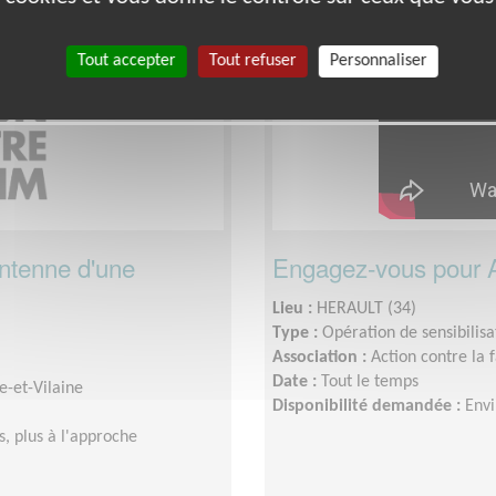
Exclusion & Pauvreté
Tout accepter
Tout refuser
Personnaliser
antenne d'une
Engagez-vous pour A
Lieu :
HERAULT (34)
Type :
Opération de sensibilisa
Association :
Action contre la 
Date :
Tout le temps
e-et-Vilaine
Disponibilité demandée :
Envi
, plus à l'approche