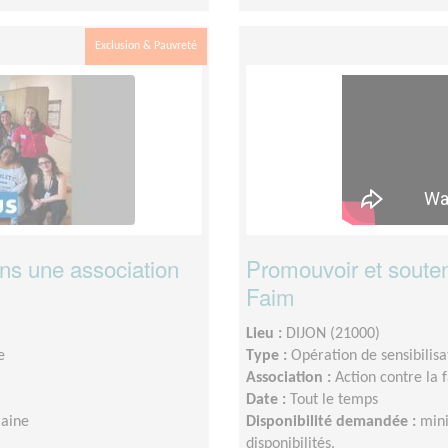
Exclusion & Pauvreté
ns une association
Promouvoir et souten
Faim
Lieu :
DIJON (21000)
e
Type :
Opération de sensibilisa
Association :
Action contre la 
Date :
Tout le temps
maine
Disponibilité demandée :
min
disponibilités.