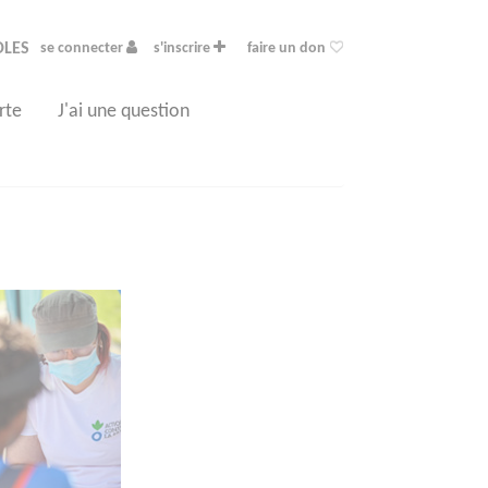
OLES
se connecter
s'inscrire
faire un don
rte
J'ai une question