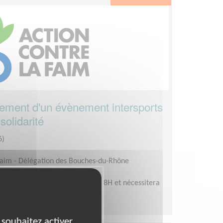
drement d'un évènement intersports
solidarité
6)
 faim - Délégation des Bouches-du-Rhône
0/2026
stallation du site commencera à 8H et nécessitera
 souhaitez activer