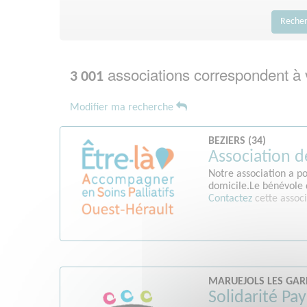
Reche
associations correspondent à 
3 001
Modifier ma recherche
BEZIERS (34)
Association de
Notre association a po
domicile.Le bénévole d
Contactez
cette associ
MARUEJOLS LES GAR
Solidarité Pa