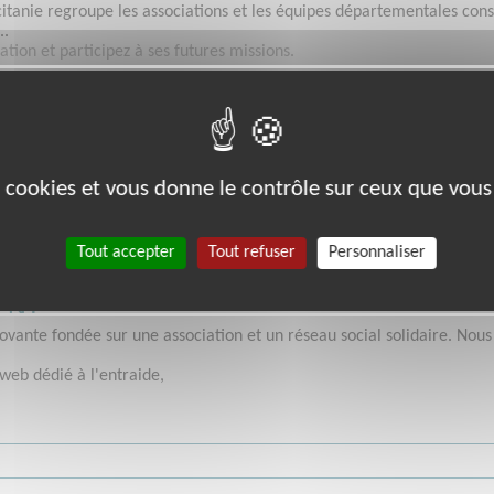
itanie regroupe les associations et les équipes départementales cons
..
ation et participez à ses futures missions.
es cookies et vous donne le contrôle sur ceux que vous
Tout accepter
Tout refuser
Personnaliser
ENT
ante fondée sur une association et un réseau social solidaire. Nous 
web dédié à l'entraide,