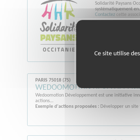
Solidarité Paysans Occ
systématiquement en.
Contactez
cette associ
Ce site utilise d
PARIS 75018 (75)
WEDOOMOTION DEVELOPPEM
Wedoomotion Développement est une initiative innov
actions...
Exemple d'actions proposées :
Développer un site 