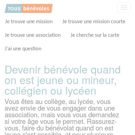
Panneau de gestion des cookies
Affic
la
navig
Je trouve une mission
Je trouve une mission courte
Je trouve une association
Je cherche sur la carte
J'ai une question
Devenir bénévole quand
on est jeune ou mineur,
collégien ou lycéen
Vous êtes au collège, au lycée, vous
avez envie de vous engager dans une
association, mais vous vous demandez
si votre âge vous le permet. Rassurez-
vous, faire du bénévolat quand on est
jeune c'est possible, et pour plusieurs