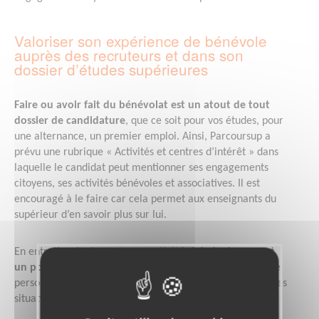
Valoriser son expérience de bénévole
auprès des recruteurs et dans son
dossier d’études supérieures
Faire ou avoir fait du bénévolat est un atout de tout
dossier de candidature
, que ce soit pour vos études, pour
une alternance, un premier emploi. Ainsi, Parcoursup a
prévu une rubrique « Activités et centres d’intérêt » dans
laquelle le candidat peut mentionner ses engagements
citoyens, ses activités bénévoles et associatives. Il est
encouragé à le faire car cela permet aux enseignants du
supérieur d’en savoir plus sur lui.
En entretien également,
vos activités bénévoles seront
un point fort
car elles vous permettront de décrire votre
personnalité, vos valeurs, votre motivation, en utilisant des
situations concrètes vécues.