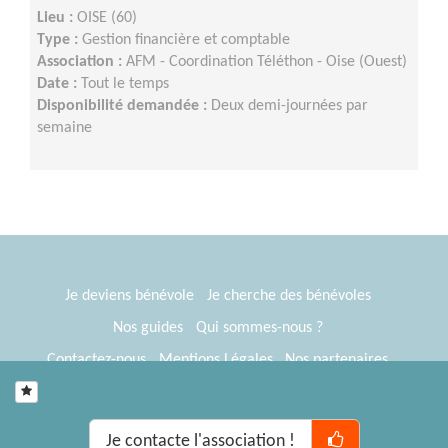
Lieu :
OISE (60)
Type :
Gestion financière et comptable
Association :
AFM - Coordination Téléthon - Oise (Ouest)
Date :
Tout le temps
Disponibilité demandée :
Deux demi-journées par
semaine
Je deviens bénévole
Je cherche des bénévoles
Nos guides
Qui sommes-nous ?
Contactez-nous
Mentions Légales
Nos partenaires
Espace presse
® Tous Bénévoles 2012-2026
Webkast
Je contacte l'association !