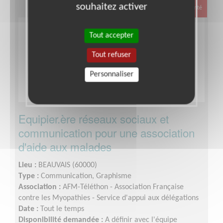
souhaitez activer
Santé
Tout accepter
Tout refuser
Personnaliser
Equipier.ère réseaux sociaux et
communication pour une association
d'aide aux malades
Lieu :
BEAUVAIS (60000)
Type :
Communication, Graphisme
Association :
AFM-Téléthon - Association Française
contre les Myopathies - Service d'appui aux délégations
Date :
Tout le temps
Disponibilité demandée :
A définir avec l'équipe