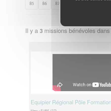
85
86
87
89
90
91
9
Il y a
missions bénévoles dans
3
Equipier Régional Pôle Formation