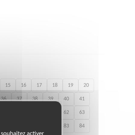
15
16
17
18
19
20
36
37
38
39
40
41
58
59
60
61
62
63
79
80
81
82
83
84
 souhaitez activer