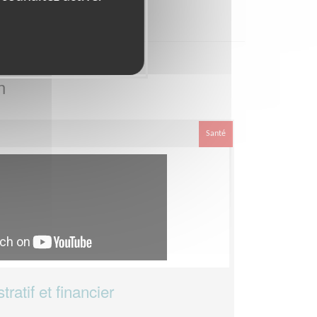
n
Santé
atif et financier