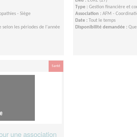
Lieu :
EURE (27)
Type :
Gestion financière et c
opathies - Siège
Association :
AFM - Coordinati
Date :
Tout le temps
 selon les périodes de l'année
Disponibilité demandée :
Que
Santé
our une association