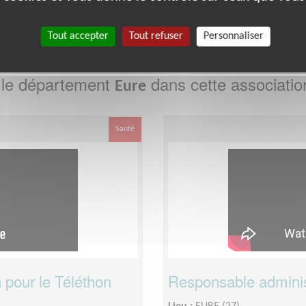
2
93
94
95
980
Tout accepter
Tout refuser
Personnaliser
 le département
dans cette associatio
Eure
Santé
 pour le Téléthon
Responsable administr