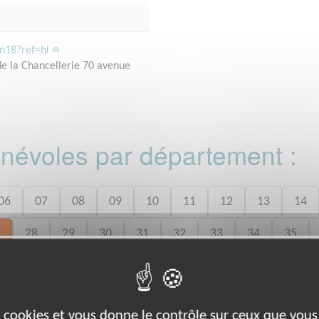
on18?ref=hl
de la Chancellerie 70 avenue
bénévoles par département :
06
07
08
09
10
11
12
13
14
7
28
29
30
31
32
33
34
35
8
49
50
52
53
54
55
56
57
0
71
72
73
74
75
76
77
78
es cookies et vous donne le contrôle sur ceux que vous