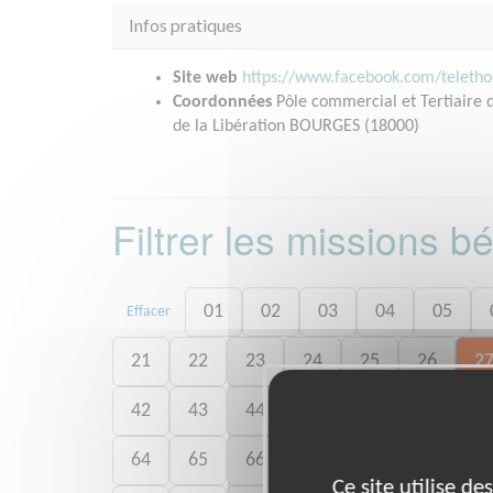
Infos pratiques
Site web
https://www.facebook.com/teleth
Coordonnées
Pôle commercial et Tertiaire 
de la Libération BOURGES (18000)
Filtrer les missions 
01
02
03
04
05
Effacer
21
22
23
24
25
26
2
42
43
44
45
46
47
4
64
65
66
67
68
69
7
Ce site utilise d