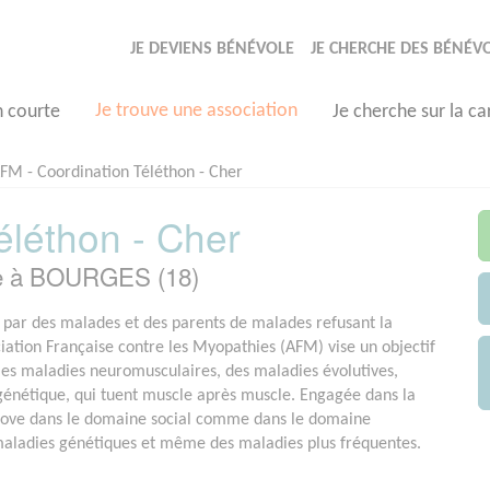
JE DEVIENS BÉNÉVOLE
JE CHERCHE DES BÉNÉV
Je trouve une association
n courte
Je cherche sur la ca
FM - Coordination Téléthon - Cher
éléthon - Cher
ée à BOURGES (18)
par des malades et des parents de malades refusant la
ociation Française contre les Myopathies (AFM) vise un objectif
e les maladies neuromusculaires, des maladies évolutives,
 génétique, qui tuent muscle après muscle. Engagée dans la
nove dans le domaine social comme dans le domaine
 maladies génétiques et même des maladies plus fréquentes.