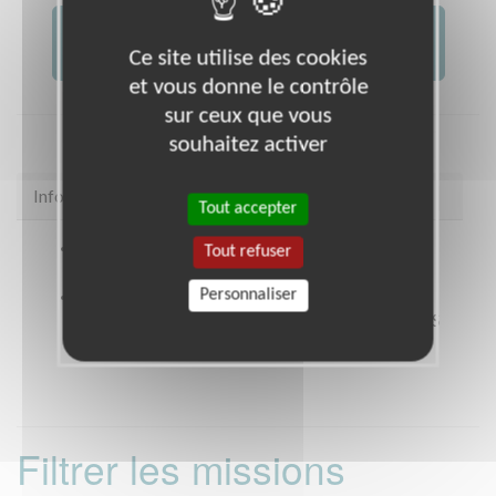
JE FAIS UN DON À
AFM -...
Ce site utilise des cookies
et vous donne le contrôle
sur ceux que vous
souhaitez activer
Infos pratiques
Tout accepter
Site web
https://www.facebook.com/telethon18?
Tout refuser
ref=hl
Personnaliser
Coordonnées
Pôle commercial et Tertiaire de la
Chancellerie 70 avenue de la Libération BOURGES
(18000)
Filtrer les missions