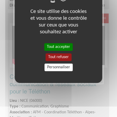
Disponibilité demandée :
quelques heures par semaine
Ce site utilise des cookies
et vous donne le contrôle
Santé
sur ceux que vous
souhaitez activer
Tout accepter
Tout refuser
Personnaliser
Community Manager : Equipier
communication & réseaux sociaux
pour le Téléthon
Lieu :
NICE (06000)
Type :
Communication, Graphisme
Association :
AFM - Coordination Téléthon - Alpes-