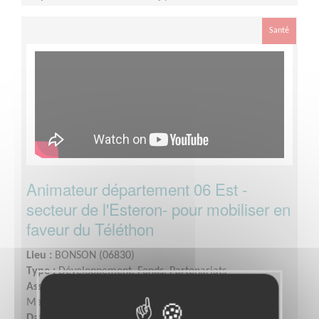
disponibilités
Santé
Animateur département 06 Est -
secteur de l'Esteron- pour mobiliser en
faveur du Téléthon
Lieu :
BONSON (06830)
Type :
Développement, Fonds, Partenariats
Association :
AFM - Coordination Téléthon - Alpes-
Maritimes (Est)
Date :
Tout le temps