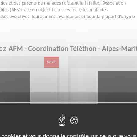
es et des parents de malades refusant la fatalité, l’Association
ies (AFM) vise un objectif clair : vaincre les maladies
ies évolutives, lourdement invalidantes et pour la plupart d’origine
hez
AFM - Coordination Téléthon - Alpes-Marit
Santé
Est - secteur Roya
Animateur pour le dép
es cookies et vous donne le contrôle sur ceux que vous