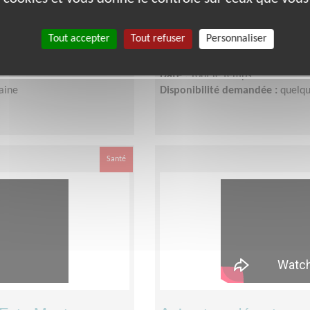
hon
Monaco- pour mobilise
Lieu :
MONACO (98000)
Tout accepter
Tout refuser
Personnaliser
Type :
Développement, Fonds, Pa
aritimes (Est)
Association :
AFM - Coordination 
Date :
Tout le temps
aine
Disponibilité demandée :
quelqu
Santé