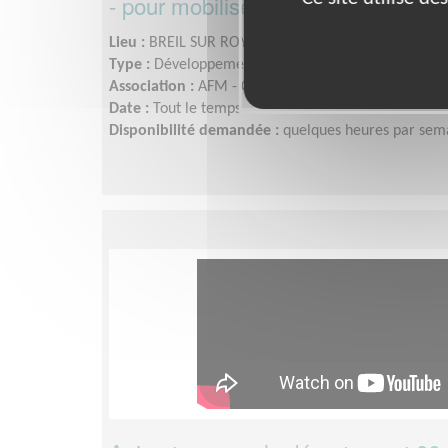
- pour mobiliser en faveur du Télét
Lieu :
BREIL SUR ROYA (06540)
Type :
Développement, Fonds, Partenariats
Association :
AFM - Coordination Téléthon - Alpes-M
Date :
Tout le temps
Disponibilité demandée :
quelques heures par sem