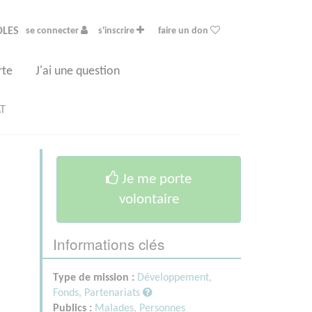
OLES
se connecter
s'inscrire
faire un don
rte
J'ai une question
AT
Je me porte
volontaire
Informations clés
Type de mission :
Développement,
Fonds, Partenariats
Publics :
Malades,
Personnes