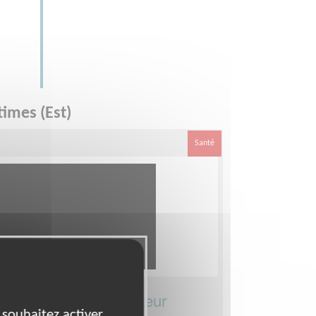
imes (Est)
Santé
artement 06 Est -secteur
 souhaitez activer