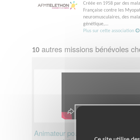
Créée en 1958 par des malad
Française contre les Myopath
neuromusculaires, des malad
génétique,...
Plus sur cette association
autres missions bénévoles c
10
Animateur pour le département 06 
Ce site utilise d