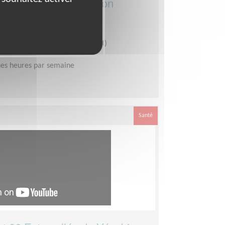
r en faveur du Téléthon
rtenariats
Téléthon - Alpes-Maritimes (Est)
es heures par semaine
Santé