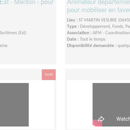
Est - Menton - pour
Animateur département
pour mobiliser en fave
Lieu :
ST MARTIN VESUBIE (0645
Type :
Développement, Fonds, Pa
aritimes (Est)
Association :
AFM - Coordination 
Date :
Tout le temps
aine
Disponibilité demandée :
quelqu
Santé