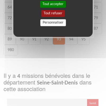
Tout accepter
64
65
66
67
68
69
70
71
Tout refuser
72
73
74
75
76
77
78
79
Personnaliser
80
81
82
83
84
85
86
87
89
90
91
92
93
94
95
980
Il y a
missions bénévoles dans le
4
département
dans
Seine-Saint-Denis
cette association
Santé