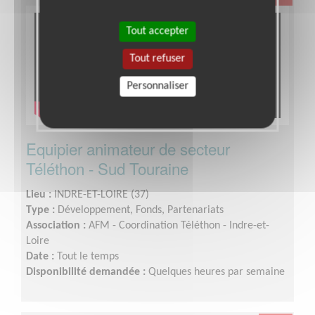
Tout accepter
Tout refuser
Personnaliser
Equipier animateur de secteur
Téléthon - Sud Touraine
Lieu :
INDRE-ET-LOIRE (37)
Type :
Développement, Fonds, Partenariats
Association :
AFM - Coordination Téléthon - Indre-et-
Loire
Date :
Tout le temps
Disponibilité demandée :
Quelques heures par semaine