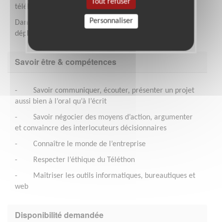
Tout refuser
télébénévolat.
Personnaliser
Dans le cadre de votre mission, vos frais de
déplacements sont remboursés et vous êtes assuré.
Savoir être & compétences
- Savoir communiquer, écouter, présenter un projet
aussi bien à l’oral qu’à l’écrit
- Savoir négocier des moyens d’action, argumenter
et convaincre des interlocuteurs décisionnaires
- Connaître le monde de l’entreprise
- Respecter l’éthique du Téléthon
- Maîtriser les outils informatiques, bureautiques et
web
Disponibilité demandée