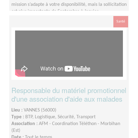
mission s’adapte à votre disponibilité, mais la sollicitation
est plus importante de Septembre à Janvier
Santé
Responsable du matériel promotionnel
d'une association d'aide aux malades
Lieu :
VANNES (56000)
Type :
BTP, Logistique, Sécurité, Transport
Association :
AFM - Coordination Téléthon - Morbihan
(Est)
Date :
Tout le temps