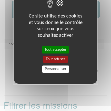
JE FAIS UN DON À
AFM -...
Ce site utilise des cookies
et vous donne le contrôle
sur ceux que vous
souhaitez activer
Infos pratiques
Tout accepter
Site web
https://www.facebook.com/telethon18?
Tout refuser
ref=hl
Coordonnées
Pôle commercial et Tertiaire de la
Personnaliser
Chancellerie 70 avenue de la Libération BOURGES
(18000)
Filtrer les missions