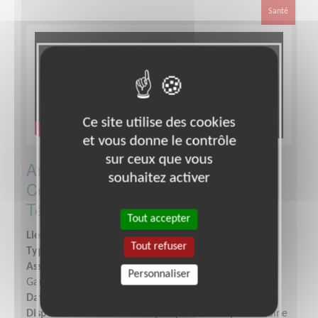
Santé
Ce site utilise des cookies
et vous donne le contrôle
sur ceux que vous
Animateur de secteur : Mobiliser -
souhaitez activer
Communiquer - Développer le
Téléthon
Tout accepter
Lieu :
LOT-ET-GARONNE (47)
Tout refuser
Type :
Développement, Fonds, Partenariats
Association :
AFM - Coordination Téléthon - Lot-et-
Personnaliser
Garonne
Date :
Tout le temps
Disponibilité demandée :
Quelques heures par semaine