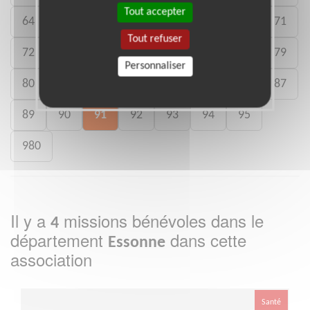
Tout accepter
64
65
66
67
68
69
70
71
Tout refuser
72
73
74
75
76
77
78
79
Personnaliser
80
81
82
83
84
85
86
87
89
90
91
92
93
94
95
980
Il y a
missions bénévoles dans le
4
département
dans cette
Essonne
association
Santé