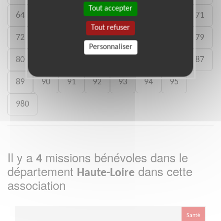
Tout accepter
64
65
66
67
68
69
70
71
Tout refuser
72
73
74
75
76
77
78
79
Personnaliser
80
81
82
83
84
85
86
87
89
90
91
92
93
94
95
980
Il y a
missions bénévoles dans le
4
département
dans cette
Haute-Loire
association
Santé