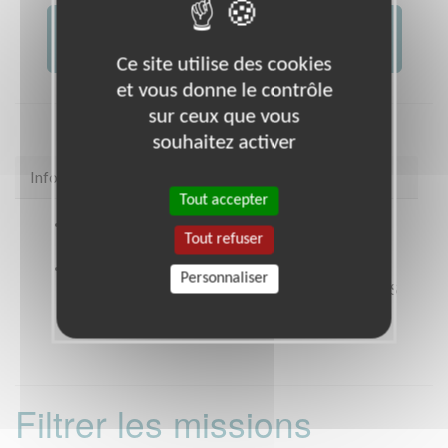
JE FAIS UN DON À
AFM -...
Ce site utilise des cookies
et vous donne le contrôle
sur ceux que vous
souhaitez activer
Infos pratiques
Tout accepter
Site web
https://www.facebook.com/telethon18?
Tout refuser
ref=hl
Coordonnées
Pôle commercial et Tertiaire de la
Personnaliser
Chancellerie 70 avenue de la Libération BOURGES
(18000)
Filtrer les missions