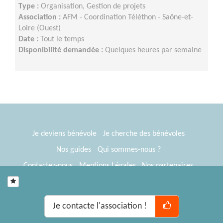
Type :
Organisation, Gestion de projets
Association :
AFM - Coordination Téléthon - Saône-et-
Loire (Ouest)
Date :
Tout le temps
Disponibilité demandée :
Quelques heures par semaine
Je deviens bénévole
Je cherche des bénévoles
Nos guides
Qui sommes-nous ?
Contactez-nous
Mentions Légales
Nos partenaires
Espace presse
® Tous Bénévoles 2012-2026
Webkast
Je contacte l'association !