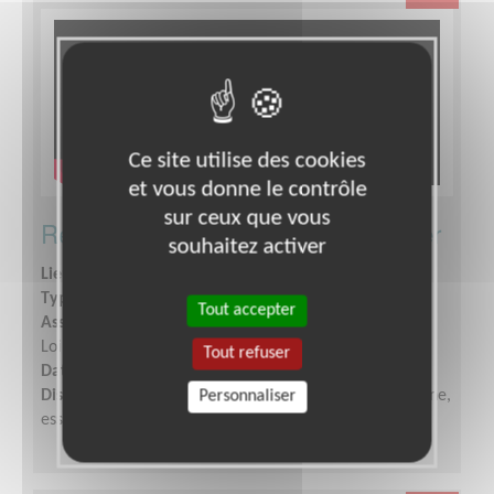
Ce site utilise des cookies
et vous donne le contrôle
sur ceux que vous
Responsable administratif et financier
souhaitez activer
Lieu :
SAONE-ET-LOIRE (71)
Type :
Gestion financière et comptable
Tout accepter
Association :
AFM - Coordination Téléthon - Saône-et-
Loire (Ouest)
Tout refuser
Date :
Tout le temps
Disponibilité demandée :
Quelques heures par semaine,
Personnaliser
essentiellement d'octobre à février.