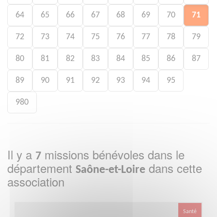
64
65
66
67
68
69
70
71
72
73
74
75
76
77
78
79
80
81
82
83
84
85
86
87
89
90
91
92
93
94
95
980
Il y a
missions bénévoles dans le
7
département
dans cette
Saône-et-Loire
association
Santé