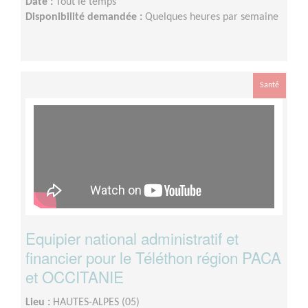
Date :
Tout le temps
Disponibilité demandée :
Quelques heures par semaine
Santé
Equipier national administratif et
financier pour le Téléthon région PACA
et OCCITANIE
Lieu :
HAUTES-ALPES (05)