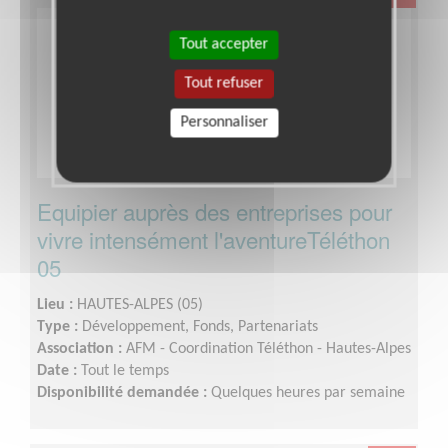
Tout accepter
Tout refuser
Personnaliser
Equipier auprès des entreprises pour
vivre intensément l'aventureTéléthon
05
Lieu :
HAUTES-ALPES (05)
Type :
Développement, Fonds, Partenariats
Association :
AFM - Coordination Téléthon - Hautes-Alpes
Date :
Tout le temps
Disponibilité demandée :
Quelques heures par semaine