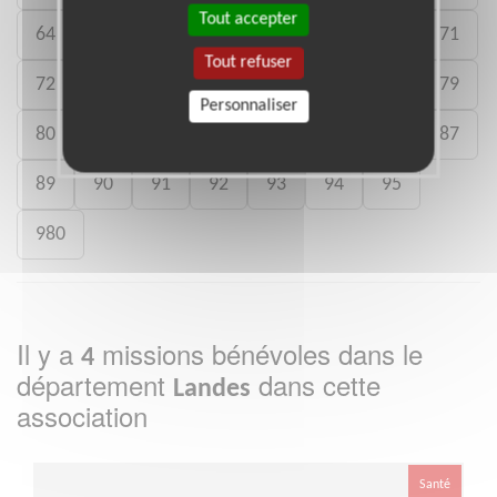
Tout accepter
64
65
66
67
68
69
70
71
Tout refuser
72
73
74
75
76
77
78
79
Personnaliser
80
81
82
83
84
85
86
87
89
90
91
92
93
94
95
980
Il y a
missions bénévoles dans le
4
département
dans cette
Landes
association
Santé