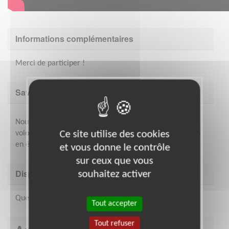
Informations complémentaires
Merci de participer !
Savoir être & compétences
Nous recherchons des personnes disponibles et
volontaires, avec un esprit d'équipe car nous travaillons
Ce site utilise des cookies
en équipe. Il faut être à l'aise à l'oral.
et vous donne le contrôle
sur ceux que vous
Disponibilité demandée
souhaitez activer
Quelques heures par semaine suivant la période
Tout accepter
Tout refuser