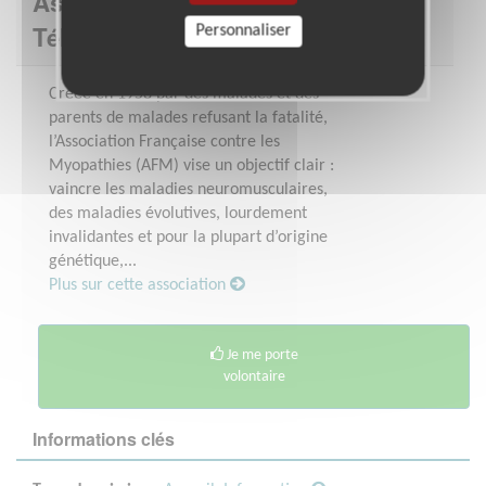
Association : AFM - Coordination
Téléthon - Essonne (Nord)
Personnaliser
Créée en 1958 par des malades et des
parents de malades refusant la fatalité,
l’Association Française contre les
Myopathies (AFM) vise un objectif clair :
vaincre les maladies neuromusculaires,
des maladies évolutives, lourdement
invalidantes et pour la plupart d’origine
génétique,...
Plus sur cette association
Je me porte
volontaire
Informations clés