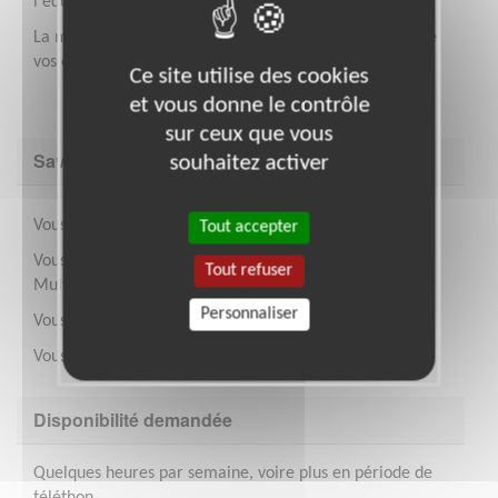
l'équipe départementale dans le bureau de Limas.
La mission, en contrat d'un an, s'effectue en fonction de
vos disponibilités.
Ce site utilise des cookies
et vous donne le contrôle
sur ceux que vous
Savoir être & compétences
souhaitez activer
Vous savez regrouper les informations et les présenter.
Tout accepter
Vous maîtrisez l'environnement informatique
Tout refuser
MultiMedia et internet.
Personnaliser
Vous êtes autonome et organisé.
Vous avez un bon relationnel.
Disponibilité demandée
Quelques heures par semaine, voire plus en période de
téléthon