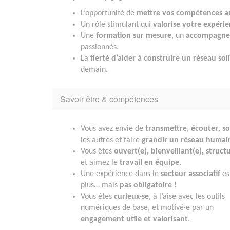
L’opportunité de
mettre vos compétences au
Un rôle stimulant qui
valorise votre expéri
Une
formation sur mesure
, un
accompagnem
passionnés.
La
fierté d’aider à construire un réseau sol
demain.
Savoir être & compétences
Vous avez envie de
transmettre
,
écouter
,
so
les autres et faire
grandir un réseau humai
Vous êtes
ouvert(e), bienveillant(e), struct
et aimez le
travail en équipe
.
Une expérience dans le
secteur associatif
es
plus… mais
pas obligatoire
!
Vous êtes
curieux·se
, à l’aise avec les outils
numériques de base, et motivé·e par un
engagement utile et valorisant
.