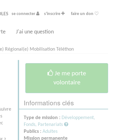
OLES
se connecter
s'inscrire
faire un don
rte
J'ai une question
e) Régional(e) Mobilisation Téléthon
Je me porte
volontaire
Informations clés
suivre
es
Type de mission :
Développement,
ec
Fonds, Partenariats
Publics :
Adultes
Mission permanente