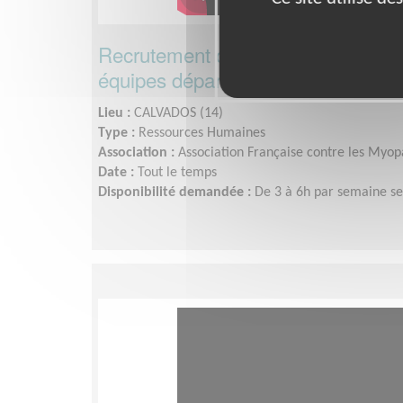
Recrutement des bénévoles et a
équipes départementales du Télét
Lieu :
CALVADOS (14)
Type :
Ressources Humaines
Association :
Association Française contre les Myopa
Date :
Tout le temps
Disponibilité demandée :
De 3 à 6h par semaine sel