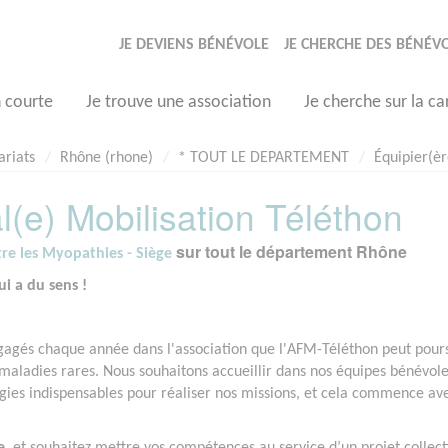
JE DEVIENS BÉNÉVOLE
JE CHERCHE DES BÉNÉV
n courte
Je trouve une association
Je cherche sur la ca
ariats
Rhône (rhone)
* TOUT LE DEPARTEMENT
Équipier(èr
l(e) Mobilisation Téléthon
sur tout le département Rhône
tre les Myopathies - Siège
i a du sens !
ngagés chaque année dans l'association que l'AFM-Téléthon peut pour
e maladies rares. Nous souhaitons accueillir dans nos équipes bénévol
gies indispensables pour réaliser nos missions, et cela commence av