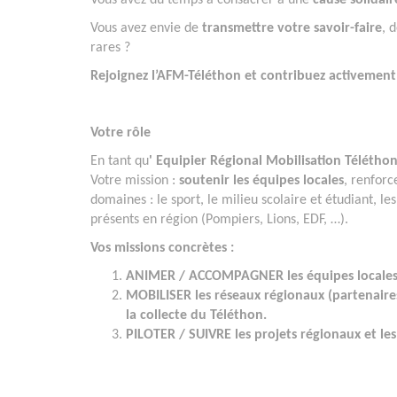
Vous avez du temps à consacrer à une
cause solidair
Vous avez envie de
transmettre votre savoir-faire
, 
rares ?
Rejoignez l’AFM-Téléthon et contribuez activement 
Votre rôle
En tant qu
' Equipier Régional Mobilisation Télétho
Votre mission :
soutenir les équipes locales
, renforc
domaines : le sport, le milieu scolaire et étudiant, les
présents en région (Pompiers, Lions, EDF, …).
Vos missions concrètes :
ANIMER / ACCOMPAGNER les équipes locales Té
MOBILISER les réseaux régionaux (partenaires
la collecte du Téléthon.
PILOTER / SUIVRE les projets régionaux et les