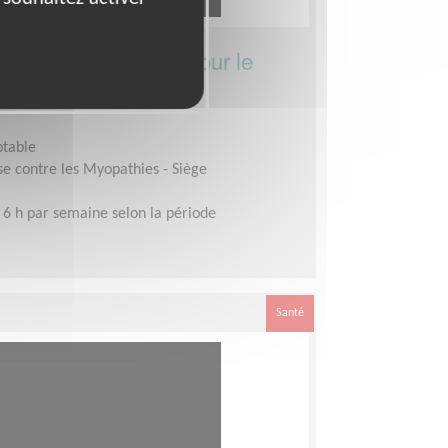
stratif et financier pour le
A et OCCITANIE
ptable
se contre les Myopathies - Siège
 6 h par semaine selon la période
Santé