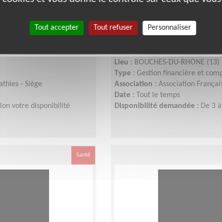
ccompagnement des
Equipier national admini
Tout accepter
Tout refuser
Personnaliser
hon
Téléthon région PAC
Lieu :
BOUCHES-DU-RHONE (13)
Type :
Gestion financière et com
thies - Siège
Association :
Association Françai
Date :
Tout le temps
on votre disponibilité
Disponibilité demandée :
De 3 à
Santé