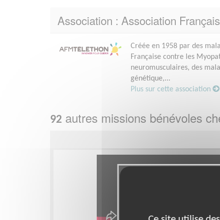
Association : Association Françai
Créée en 1958 par des malad
Française contre les Myopath
neuromusculaires, des malad
génétique,...
Plus sur cette association
autres missions bénévoles c
92
Ce site utilise d