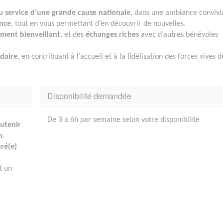
 service d’une grande cause nationale
, dans une ambiance convivi
ence
, tout en vous permettant d’en découvrir de nouvelles.
ent bienveillant
, et des
échanges riches
avec d’autres bénévoles
idaire
, en contribuant à l’accueil et à la fidélisation des forces vives d
Disponibilité demandée
De 3 à 6h par semaine selon votre disponibilité
utenir
n
.
uré(e)
t un