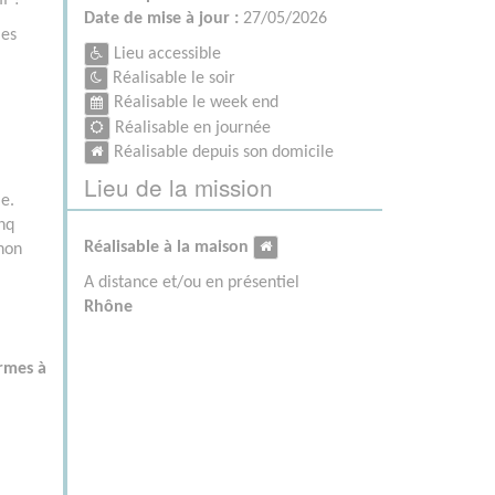
f ?
Date de mise à jour :
27/05/2026
ies
Lieu accessible
Réalisable le soir
Réalisable le week end
Réalisable en journée
Réalisable depuis son domicile
Lieu de la mission
e.
inq
Réalisable à la maison
thon
A distance et/ou en présentiel
Rhône
ormes à