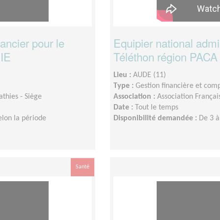
nancier pour le
Equipier national admini
NIE
Téléthon région PAC
Lieu :
AUDE (11)
Type :
Gestion financière et com
thies - Siège
Association :
Association Françai
Date :
Tout le temps
elon la période
Disponibilité demandée :
De 3 à
Santé