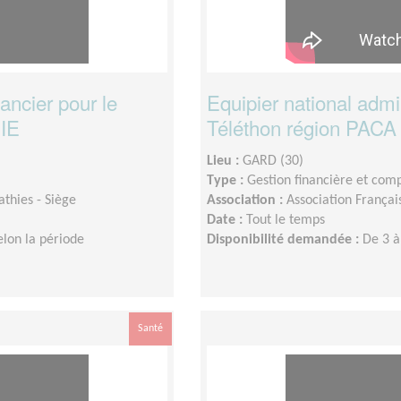
nancier pour le
Equipier national admini
NIE
Téléthon région PAC
Lieu :
GARD (30)
Type :
Gestion financière et com
thies - Siège
Association :
Association Françai
Date :
Tout le temps
elon la période
Disponibilité demandée :
De 3 à
Santé