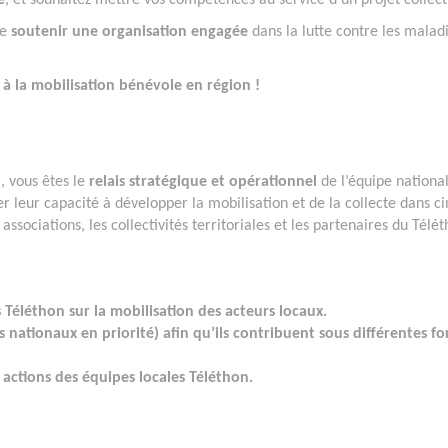
e
, et souhaitez mettre vos compétences au service d’un projet collecti
de
soutenir une organisation engagée
dans la lutte contre les malad
à la mobilisation bénévole en région !
n
, vous êtes le
relais stratégique et opérationnel
de l’équipe national
er leur capacité à développer la mobilisation et de la collecte dans c
 associations, les collectivités territoriales et les partenaires du Télé
léthon sur la mobilisation des acteurs locaux.
 nationaux en priorité) afin qu’ils contribuent sous différentes f
 actions des équipes locales Téléthon.