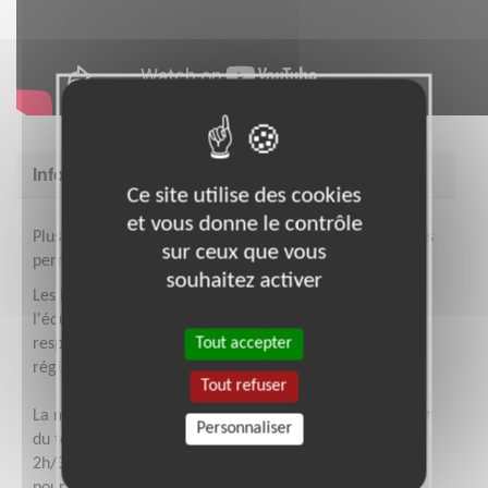
Informations complémentaires
Ce site utilise des cookies
et vous donne le contrôle
Plusieurs formations spécifiques sont nécéssaires et vous
sur ceux que vous
permettront une pleine réussite dans vos missions.
souhaitez activer
Les bénévoles du Pôle RPAF sont accompagnés par
l'équipe nationale siège du Pôle RPAF et intégrés par le
Tout accepter
responsable Réseau, dans une équipe bénévole
régionale.
Tout refuser
La mission, s'effectue en fonction de vos disponibilités et
Personnaliser
du temps que vous pouvez y consacrer, au minimum
2h/3h par semaine (voir plus de novembre à janvier)
pour maintenir une régularité.