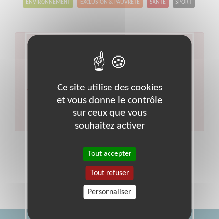
ENVIRONNEMENT
EXCLUSION & PAUVRETÉ
SANTÉ
SPORT
Aucun résultat pour votre
recherche
Code postal :
83
Ville :
Var
Ce site utilise des cookies
Veuillez indiquer moins de critères et/ou remplacer
et vous donne le contrôle
votre code postal par celui de votre département.
sur ceux que vous
Effectuer une nouvelle recherche
souhaitez activer
Tout accepter
Tout refuser
Personnaliser