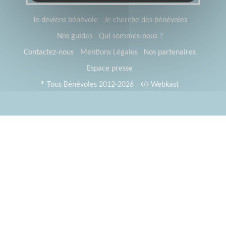
Je deviens bénévole
Je cherche des bénévoles
Nos guides
Qui sommes-nous ?
Contactez-nous
Mentions Légales
Nos partenaires
Espace presse
® Tous Bénévoles 2012-2026
Webkast