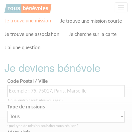
Panneau de gestion des cookies
Affic
la
navig
Je trouve une mission
Je trouve une mission courte
Je trouve une association
Je cherche sur la carte
J'ai une question
Je deviens bénévole
Code Postal / Ville
A quel endroit souhaitez-vous agir ?
Type de missions
Quel type de mission souhaitez vous réaliser ?