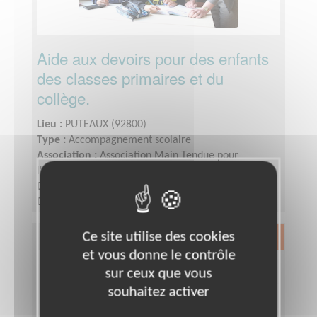
Aide aux devoirs pour des enfants
des classes primaires et du
collège.
Lieu :
PUTEAUX (92800)
Type :
Accompagnement scolaire
Association :
Association Main Tendue pour
l'Intégration à Puteaux
Date :
Tout le temps
Disponibilité demandée :
1 à 2 fois par semaine
(1heure ou 1heure30 selon le niveau)
Ce site utilise des cookies
Exclusion & Pauvreté
et vous donne le contrôle
sur ceux que vous
souhaitez activer