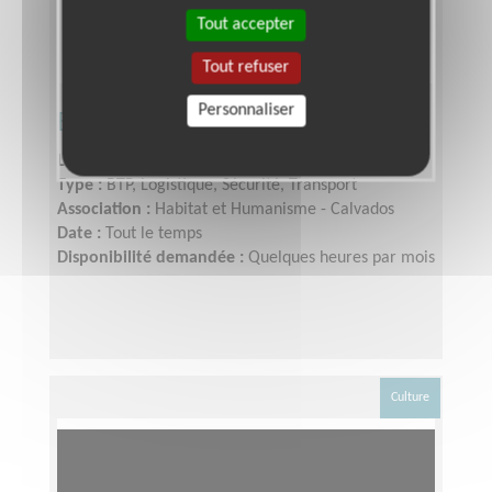
Tout accepter
Tout refuser
Personnaliser
Bricoleur accompagnant
Lieu :
CAEN (14000)
Type :
BTP, Logistique, Sécurité, Transport
Association :
Habitat et Humanisme - Calvados
Date :
Tout le temps
Disponibilité demandée :
Quelques heures par mois
Culture