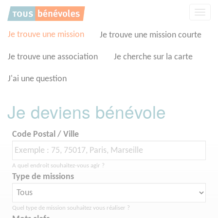
Panneau de gestion des cookies
Affic
la
navig
Je trouve une mission
Je trouve une mission courte
Je trouve une association
Je cherche sur la carte
J'ai une question
Je deviens bénévole
Code Postal / Ville
A quel endroit souhaitez-vous agir ?
Type de missions
Quel type de mission souhaitez vous réaliser ?