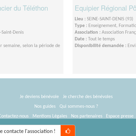
ncier du Téléthon
Equipier Régional Pô
Lieu :
SEINE-SAINT-DENIS (93)
Type :
Enseignement, Formati
-Saint-Denis
Association :
Association Franç
Date :
Tout le temps
r semaine, selon la période de
Disponibilité demandée :
Envi
Je deviens bénévole
Je cherche des bénévoles
Nos guides
Qui sommes-nous ?
Contactez-nous
Mentions Légales
Nos partenaires
Espace presse
® Tous Bénévoles 2012-2026
Webkast
Je contacte l'association !