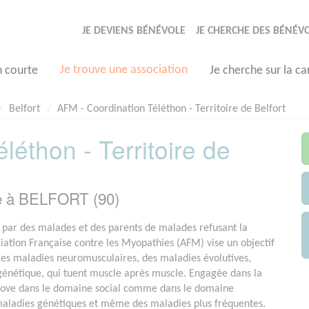
JE DEVIENS BÉNÉVOLE
JE CHERCHE DES BÉNÉV
Je trouve une association
n courte
Je cherche sur la ca
Belfort
AFM - Coordination Téléthon - Territoire de Belfort
léthon - Territoire de
e à BELFORT (90)
par des malades et des parents de malades refusant la
ociation Française contre les Myopathies (AFM) vise un objectif
e les maladies neuromusculaires, des maladies évolutives,
 génétique, qui tuent muscle après muscle. Engagée dans la
nove dans le domaine social comme dans le domaine
 maladies génétiques et même des maladies plus fréquentes.