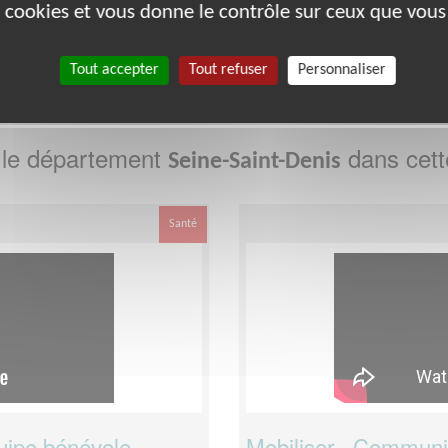
0
71
72
73
74
75
76
77
78
es cookies et vous donne le contrôle sur ceux que vous
2
93
94
95
980
Tout accepter
Tout refuser
Personnaliser
 le département
dans cett
Seine-Saint-Denis
Santé
uipe bénévole
Mobiliser - Communi