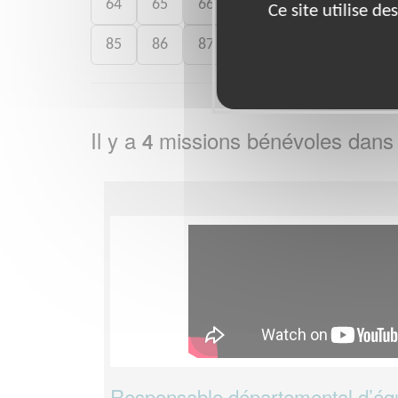
64
65
66
67
68
69
7
Ce site utilise d
85
86
87
89
90
91
9
Il y a
missions bénévoles dans
4
Responsable départemental d’éq