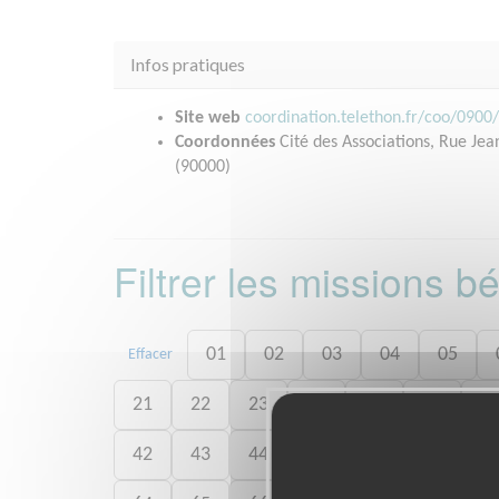
Infos pratiques
Site web
coordination.telethon.fr/coo/0900
Coordonnées
Cité des Associations, Rue Je
(90000)
Filtrer les missions 
01
02
03
04
05
Effacer
21
22
23
24
25
26
2
42
43
44
45
46
47
4