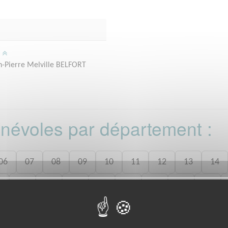
/
an-Pierre Melville BELFORT
bénévoles par département :
06
07
08
09
10
11
12
13
14
7
28
29
30
31
32
33
34
35
8
49
50
52
53
54
55
56
57