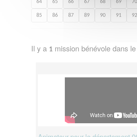
64
65
66
67
68
69
7
85
86
87
89
90
91
9
Il y a
mission bénévole dans l
1
Animateur pour le département 06