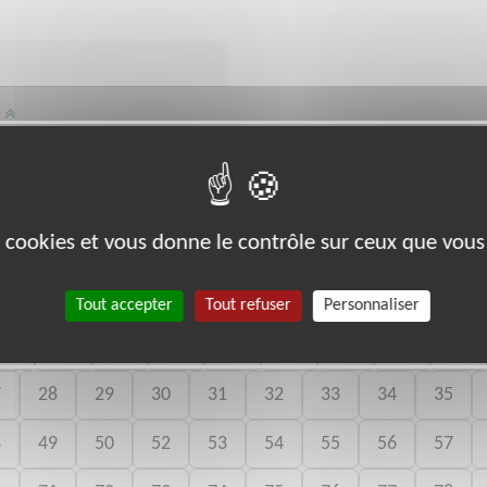
/
an-Pierre Melville BELFORT
es cookies et vous donne le contrôle sur ceux que vous
bénévoles par département :
Tout accepter
Tout refuser
Personnaliser
06
07
08
09
10
11
12
13
14
7
28
29
30
31
32
33
34
35
8
49
50
52
53
54
55
56
57