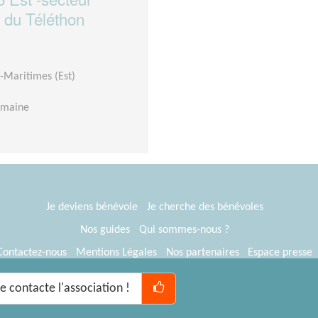
 du Téléthon
-Maritimes (Est)
emaine
Je deviens bénévole
Je cherche des bénévoles
Nos guides
Qui sommes-nous ?
Contactez-nous
Mentions Légales
Nos partenaires
Espace presse
® Tous Bénévoles 2012-2026
Webkast
Je contacte l'association !