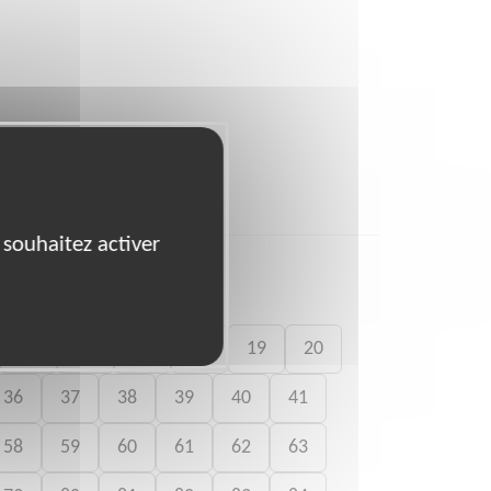
 souhaitez activer
15
16
17
18
19
20
36
37
38
39
40
41
58
59
60
61
62
63