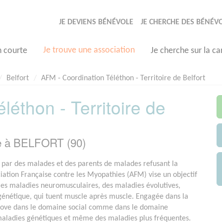
JE DEVIENS BÉNÉVOLE
JE CHERCHE DES BÉNÉV
Je trouve une association
n courte
Je cherche sur la ca
Belfort
AFM - Coordination Téléthon - Territoire de Belfort
léthon - Territoire de
e à BELFORT (90)
par des malades et des parents de malades refusant la
ociation Française contre les Myopathies (AFM) vise un objectif
e les maladies neuromusculaires, des maladies évolutives,
 génétique, qui tuent muscle après muscle. Engagée dans la
nove dans le domaine social comme dans le domaine
 maladies génétiques et même des maladies plus fréquentes.