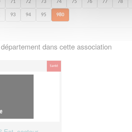
0
71
72
73
74
75
76
77
78
2
93
94
95
980
e département
dans cette association
Santé
 Est -secteur