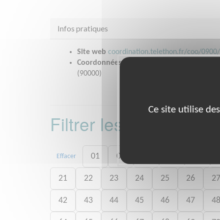
Infos pratiques
Site web
coordination.telethon.fr/coo/0900
Coordonnées
Cité des Associations, Rue Je
(90000)
Ce site utilise d
Filtrer les missions 
01
02
03
04
05
Effacer
21
22
23
24
25
26
2
42
43
44
45
46
47
4