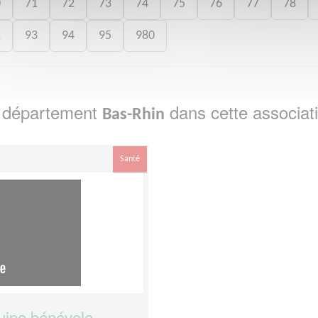
0
71
72
73
74
75
76
77
78
2
93
94
95
980
e département
dans cette associat
Bas-Rhin
Santé
uipe bénévole