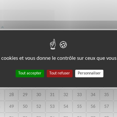
/
an-Pierre Melville BELFORT
es cookies et vous donne le contrôle sur ceux que vous
bénévoles par département :
Tout accepter
Tout refuser
Personnaliser
06
07
08
09
10
11
12
13
14
7
28
29
30
31
32
33
34
35
8
49
50
52
53
54
55
56
57