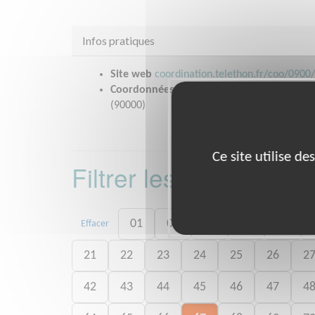
Infos pratiques
Site web
coordination.telethon.fr/coo/0900
Coordonnées
Cité des Associations, Rue Je
(90000)
Ce site utilise d
Filtrer les missions 
01
02
03
04
05
Effacer
21
22
23
24
25
26
2
42
43
44
45
46
47
4