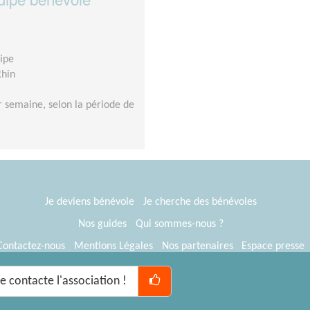
uipe
Rhin
r semaine, selon la période de
Je deviens bénévole
Je cherche des bénévoles
Nos guides
Qui sommes-nous ?
Contactez-nous
Mentions Légales
Nos partenaires
Espace presse
® Tous Bénévoles 2012-2026
Webkast
Je contacte l'association !