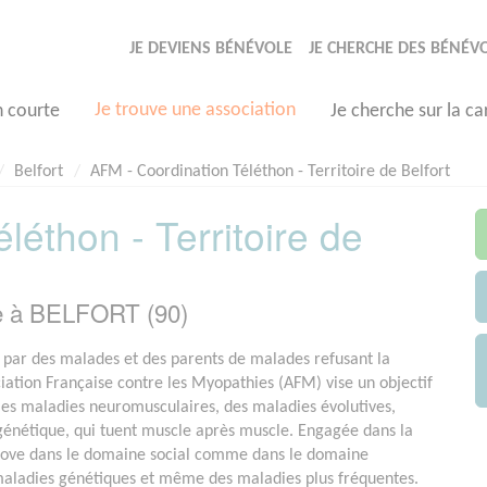
JE DEVIENS BÉNÉVOLE
JE CHERCHE DES BÉNÉV
Je trouve une association
n courte
Je cherche sur la ca
Belfort
AFM - Coordination Téléthon - Territoire de Belfort
léthon - Territoire de
e à BELFORT (90)
par des malades et des parents de malades refusant la
ociation Française contre les Myopathies (AFM) vise un objectif
e les maladies neuromusculaires, des maladies évolutives,
 génétique, qui tuent muscle après muscle. Engagée dans la
nove dans le domaine social comme dans le domaine
 maladies génétiques et même des maladies plus fréquentes.