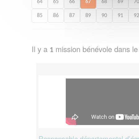
64
65
66
67
68
69
7
85
86
87
89
90
91
9
Il y a
mission bénévole dans l
1
Responsable départemental d’éq