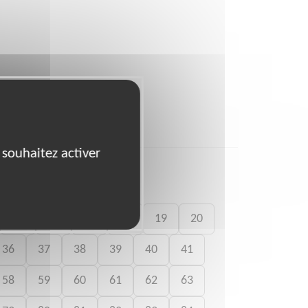
 souhaitez activer
15
16
17
18
19
20
36
37
38
39
40
41
58
59
60
61
62
63