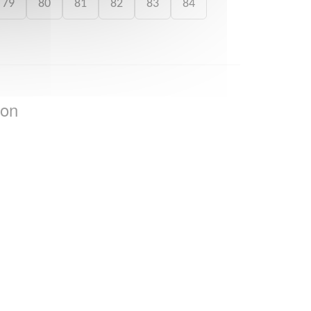
79
80
81
82
83
84
ion