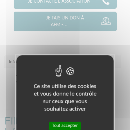
JE CONTACTE L'ASSOCIATION
JE FAIS UN DON À
AFM -...
Infos pratiques
Site web
coordination.telethon.fr/coo/0900/
Coordonnées
Cité des Associations, Rue Jean-
Ce site utilise des cookies
Pierre Melville BELFORT (90000)
et vous donne le contrôle
sur ceux que vous
souhaitez activer
Filtrer les missions
Tout accepter