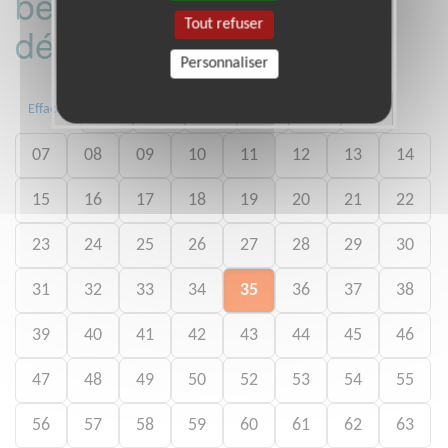
bénévoles par
Tout refuser
département :
Personnaliser
01
02
03
04
05
06
Effacer
07
08
09
10
11
12
13
14
15
16
17
18
19
20
21
22
23
24
25
26
27
28
29
30
31
32
33
34
35
36
37
38
39
40
41
42
43
44
45
46
47
48
49
50
52
53
54
55
56
57
58
59
60
61
62
63