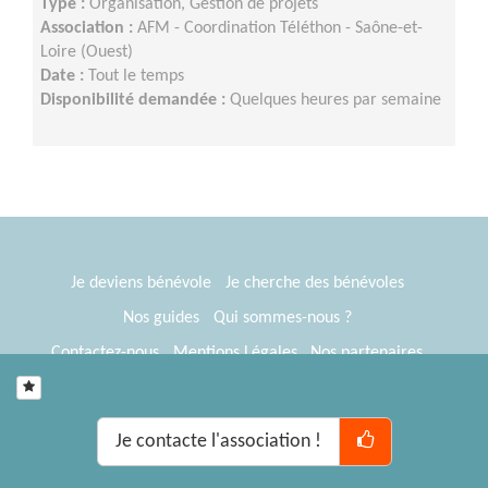
Type :
Organisation, Gestion de projets
Association :
AFM - Coordination Téléthon - Saône-et-
Loire (Ouest)
Date :
Tout le temps
Disponibilité demandée :
Quelques heures par semaine
Je deviens bénévole
Je cherche des bénévoles
Nos guides
Qui sommes-nous ?
Contactez-nous
Mentions Légales
Nos partenaires
Espace presse
® Tous Bénévoles 2012-2026
Webkast
Je contacte l'association !