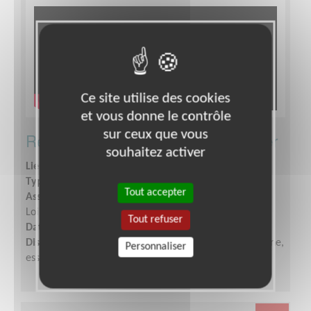
Ce site utilise des cookies
et vous donne le contrôle
sur ceux que vous
Responsable administratif et financier
souhaitez activer
Lieu :
SAONE-ET-LOIRE (71)
Type :
Gestion financière et comptable
Tout accepter
Association :
AFM - Coordination Téléthon - Saône-et-
Loire (Ouest)
Tout refuser
Date :
Tout le temps
Disponibilité demandée :
Quelques heures par semaine,
Personnaliser
essentiellement d'octobre à février.