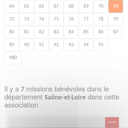
64
65
66
67
68
69
70
71
72
73
74
75
76
77
78
79
80
81
82
83
84
85
86
87
89
90
91
92
93
94
95
980
Il y a
missions bénévoles dans le
7
département
dans cette
Saône-et-Loire
association
Santé