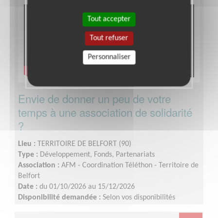
Tout accepter
Tout refuser
Personnaliser
Envie de donner un peu de votre
temps à une association de solidarité
?
Lieu :
TERRITOIRE DE BELFORT (90)
Type :
Développement, Fonds, Partenariats
Association :
AFM - Coordination Téléthon - Territoire de
Belfort
Date :
du 01/10/2026 au 15/12/2026
Disponibilité demandée :
Selon vos disponibilités