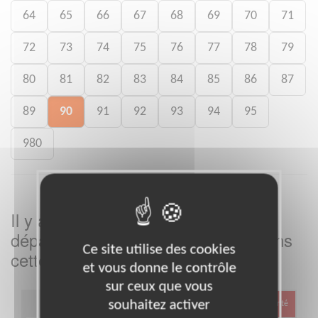
64
65
66
67
68
69
70
71
72
73
74
75
76
77
78
79
80
81
82
83
84
85
86
87
89
90
91
92
93
94
95
980
Il y a
missions bénévoles dans le
6
département
dans
Territoire de Belfort
Ce site utilise des cookies
cette association
et vous donne le contrôle
sur ceux que vous
souhaitez activer
Santé