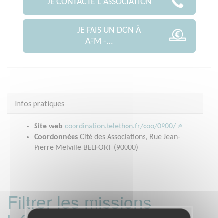
JE CONTACTE L'ASSOCIATION
JE FAIS UN DON À
AFM -...
Infos pratiques
Site web
coordination.telethon.fr/coo/0900/
Coordonnées
Cité des Associations, Rue Jean-
Pierre Melville BELFORT (90000)
Filtrer les missions