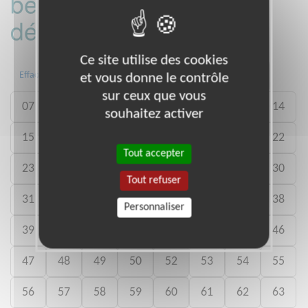
bénévoles par
département :
Ce site utilise des cookies
01
02
03
04
05
06
Effacer
et vous donne le contrôle
sur ceux que vous
07
08
09
10
11
12
13
14
souhaitez activer
15
16
17
18
19
20
21
22
Tout accepter
23
24
25
26
27
28
29
30
Tout refuser
31
32
33
34
35
36
37
38
Personnaliser
39
40
41
42
43
44
45
46
47
48
49
50
52
53
54
55
56
57
58
59
60
61
62
63