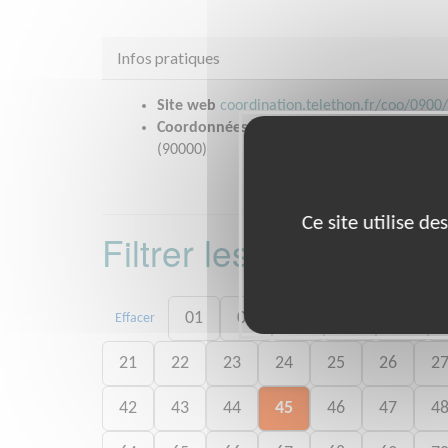
Infos pratiques
Site web
coordination.telethon.fr/coo/0900
Coordonnées
Cité des Associations, Rue Je
(90000)
Ce site utilise d
Filtrer les missions 
01
02
03
04
05
Effacer
21
22
23
24
25
26
2
42
43
44
45
46
47
4