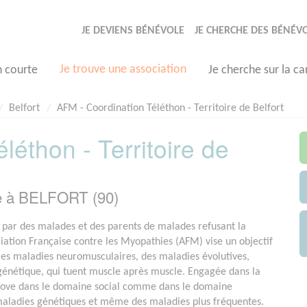
JE DEVIENS BÉNÉVOLE
JE CHERCHE DES BÉNÉV
Je trouve une association
n courte
Je cherche sur la ca
Belfort
AFM - Coordination Téléthon - Territoire de Belfort
léthon - Territoire de
e à BELFORT (90)
par des malades et des parents de malades refusant la
ociation Française contre les Myopathies (AFM) vise un objectif
e les maladies neuromusculaires, des maladies évolutives,
 génétique, qui tuent muscle après muscle. Engagée dans la
nove dans le domaine social comme dans le domaine
 maladies génétiques et même des maladies plus fréquentes.