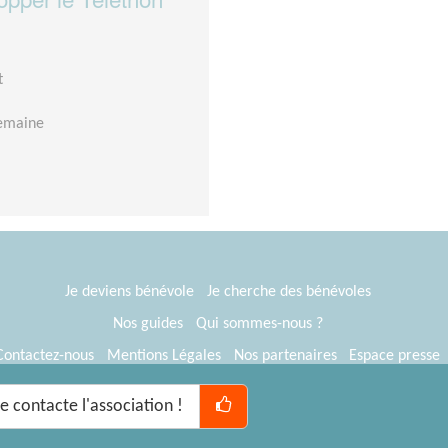
t
semaine
Je deviens bénévole
Je cherche des bénévoles
Nos guides
Qui sommes-nous ?
Contactez-nous
Mentions Légales
Nos partenaires
Espace presse
® Tous Bénévoles 2012-2026
Webkast
Je contacte l'association !