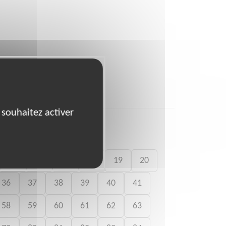
 souhaitez activer
15
16
17
18
19
20
36
37
38
39
40
41
58
59
60
61
62
63