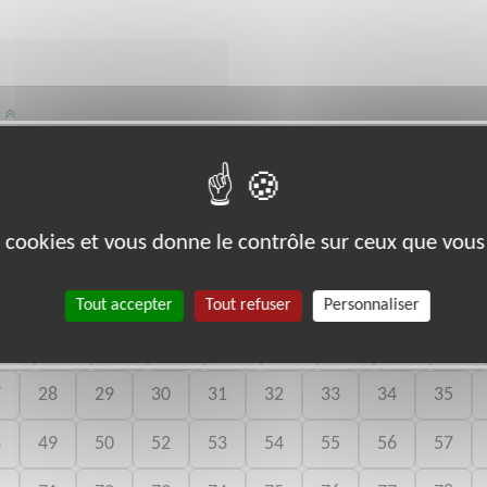
/
an-Pierre Melville BELFORT
es cookies et vous donne le contrôle sur ceux que vous
bénévoles par département :
Tout accepter
Tout refuser
Personnaliser
06
07
08
09
10
11
12
13
14
7
28
29
30
31
32
33
34
35
8
49
50
52
53
54
55
56
57