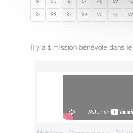
64
65
66
67
68
69
7
85
86
87
89
90
91
9
Il y a
mission bénévole dans l
1
Mobiliser - Communiquer - Dével