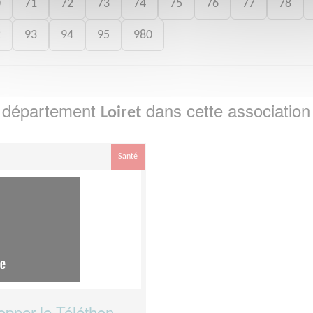
0
71
72
73
74
75
76
77
78
2
93
94
95
980
e département
dans cette association
Loiret
Santé
opper le Téléthon