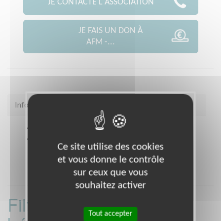
JE CONTACTE L'ASSOCIATION
JE FAIS UN DON À
AFM -...
Infos pratiques
Site web
coordination.telethon.fr/coo/0900/
Coordonnées
Cité des Associations, Rue Jean-
Ce site utilise des cookies
Pierre Melville BELFORT (90000)
et vous donne le contrôle
sur ceux que vous
souhaitez activer
Filtrer les missions
Tout accepter