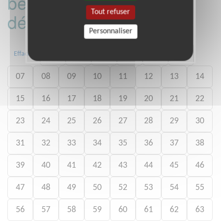
bénévoles par
Tout refuser
département :
Personnaliser
01
02
03
04
05
06
Effacer
07
08
09
10
11
12
13
14
15
16
17
18
19
20
21
22
23
24
25
26
27
28
29
30
31
32
33
34
35
36
37
38
39
40
41
42
43
44
45
46
47
48
49
50
52
53
54
55
56
57
58
59
60
61
62
63