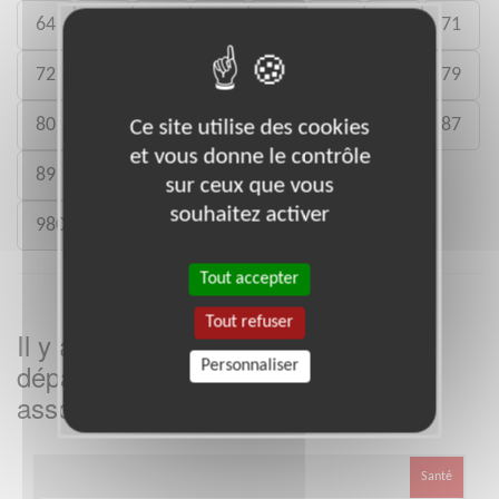
64
65
66
67
68
69
70
71
72
73
74
75
76
77
78
79
80
81
82
83
84
85
86
87
Ce site utilise des cookies
et vous donne le contrôle
89
90
91
92
93
94
95
sur ceux que vous
souhaitez activer
980
Tout accepter
Tout refuser
Il y a
missions bénévoles dans le
5
département
dans cette
Personnaliser
Loir-et-Cher
association
Santé