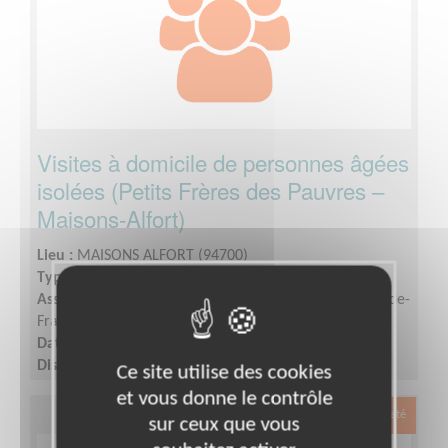
Visites à domicile de personnes âgées
isolées (Petits Frères des Pauvres –
Maisons-Alfort)
Lieu :
MAISONS ALFORT (94700)
Type :
Visite à domicile
Association :
Petits Frères des Pauvres - Banlieues Île-de-
France
Date :
Tout le temps
Disponibilité demandée :
quelques heures
Ce site utilise des cookies
et vous donne le contrôle
Exclusion & Pauvreté
sur ceux que vous