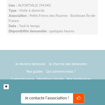
Lieu :
ALFORTVILLE (94140)
Type :
Visite à domicile
Association :
Petits Frères des Pauvres - Banlieues Île-de-
France
Date :
Tout le temps
Disponibilité demandée :
quelques heures
Je deviens bénévole
Je cherche des bénévoles
Nos guides
Qui sommes-nous ?
Contactez-nous
Mentions Légales
Nos partenaires
Espace presse
® Tous Bénévoles 2012-2026
Webkast
Je contacte l'association !