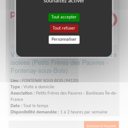
souhaitez activer
Tout accepter
Tout refuser
Personnaliser
Visites à domicile de personnes âgées
isolées (Petits Frères des Pauvres -
Fontenay-sous-Bois)
Lieu :
FONTENAY SOUS BOIS (94120)
Type :
Visite à domicile
Association :
Petits Frères des Pauvres - Banlieues Île-de-
France
Date :
Tout le temps
Disponibilité demandée :
1 à 2 heures par semaine
Exclusion & Pauvreté