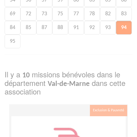
54
56
57
59
60
63
65
68
69
72
73
75
77
78
82
83
84
85
87
88
91
92
93
94
95
Il y a
missions bénévoles dans le
10
département
dans cette
Val-de-Marne
association
Exclusion & Pauvreté