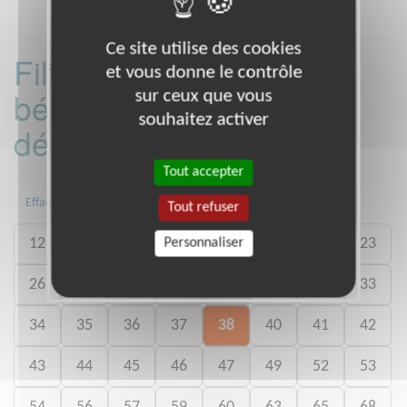
Ce site utilise des cookies
Filtrer les missions
et vous donne le contrôle
bénévoles par
sur ceux que vous
souhaitez activer
département :
Tout accepter
02
03
06
07
09
11
Effacer
Tout refuser
12
13
14
15
18
19
22
23
Personnaliser
26
27
28
29
30
31
32
33
34
35
36
37
38
40
41
42
43
44
45
46
47
49
52
53