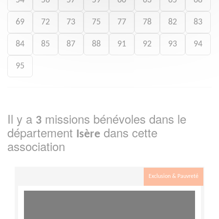
54
56
57
59
60
63
65
68
69
72
73
75
77
78
82
83
84
85
87
88
91
92
93
94
95
Il y a
missions bénévoles dans le
3
département
dans cette
Isère
association
Exclusion & Pauvreté