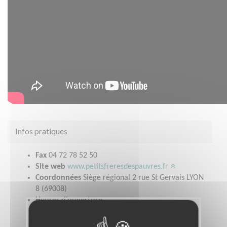
Infos pratiques
Fax
04 72 78 52 50
Site web
www.petitsfreresdespauvres.fr
Coordonnées
Siège régional 2 rue St Gervais LYON
8 (69008)
Heures d'ouverture
Du lundi au vendredi 09h/12h30 et 13h30/17h