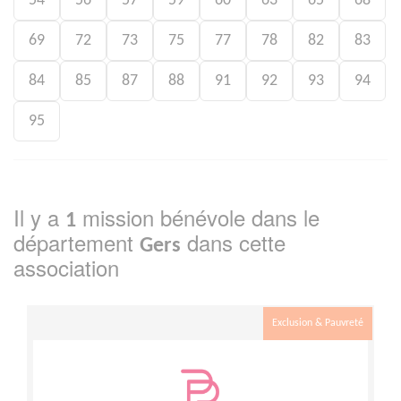
54
56
57
59
60
63
65
68
69
72
73
75
77
78
82
83
84
85
87
88
91
92
93
94
95
Il y a
mission bénévole dans le
1
département
dans cette
Gers
association
Exclusion & Pauvreté