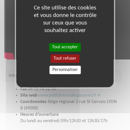
Ce site utilise des cookies
et vous donne le contrôle
sur ceux que vous
souhaitez activer
Tout accepter
Tout refuser
Personnaliser
Infos pratiques
Fax
04 72 78 52 50
Site web
www.petitsfreresdespauvres.fr
Coordonnées
Siège régional 2 rue St Gervais LYON
8 (69008)
Heures d'ouverture
Du lundi au vendredi 09h/12h30 et 13h30/17h