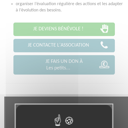
organiser l’évaluation régulière des actions et les adapter
à l’évolution des besoins.
JE DEVIENS BÉNÉVOLE !
JE CONTACTE L'ASSOCIATION
JE FAIS UN DON À
Les petits...