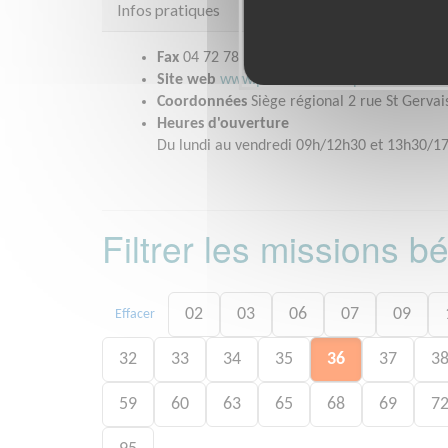
Infos pratiques
Fax
04 72 78 52 50
Site web
www.petitsfreresdespauvres.fr
Coordonnées
Siège régional 2 rue St Gervai
Heures d'ouverture
Du lundi au vendredi 09h/12h30 et 13h30/1
Filtrer les missions 
02
03
06
07
09
Effacer
32
33
34
35
36
37
3
59
60
63
65
68
69
7