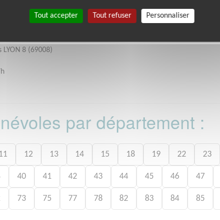
Tout accepter
Tout refuser
Personnaliser
s LYON 8 (69008)
7h
bénévoles par département :
11
12
13
14
15
18
19
22
23
8
40
41
42
43
44
45
46
47
2
73
75
77
78
82
83
84
85