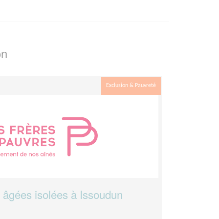
on
Exclusion & Pauvreté
 âgées isolées à Issoudun