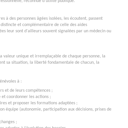
fessionnelle, reconnue d'utilité publique.
ères à des personnes âgées isolées, les écoutent, passent
 distincte et complémentaire de celle des aides
ées leur sont d'ailleurs souvent signalées par un médecin ou
 la valeur unique et irremplaçable de chaque personne, la
t sa situation, la liberté fondamentale de chacun, la
énévoles à :
irs et de leurs compétences ;
 et coordonner les actions ;
ires et proposer les formations adaptées ;
on équipe (autonomie, participation aux décisions, prises de
échanges ;