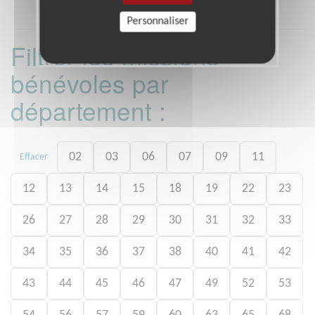
Personnaliser
Filtrer les missions
bénévoles par
département :
02
03
06
07
09
11
Effacer
12
13
14
15
18
19
22
23
26
27
28
29
30
31
32
33
34
35
36
37
38
40
41
42
43
44
45
46
47
49
52
53