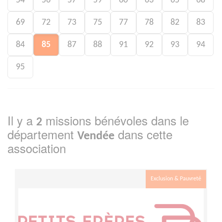
54
56
57
59
60
63
65
68
69
72
73
75
77
78
82
83
84
85
87
88
91
92
93
94
95
Il y a
missions bénévoles dans le
2
département
dans cette
Vendée
association
Exclusion & Pauvreté