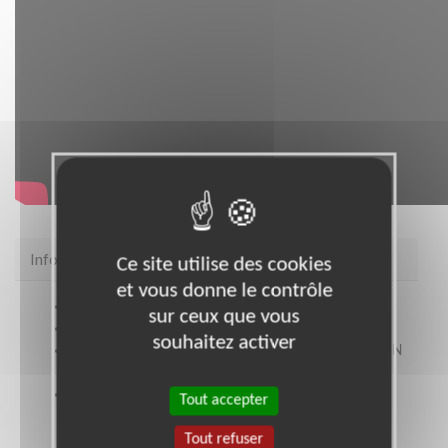
Infos pratiques
Ce site utilise des cookies
et vous donne le contrôle
Fax
04 72 78 52 50
sur ceux que vous
Site web
www.petitsfreresdespauvres.fr
souhaitez activer
Coordonnées
Siège régional 2 rue St Gervais LYON
8 (69008)
Heures d'ouverture
Tout accepter
Du lundi au vendredi 09h/12h30 et 13h30/17h
Tout refuser