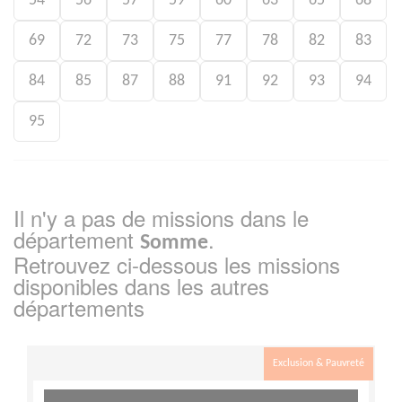
54
56
57
59
60
63
65
68
69
72
73
75
77
78
82
83
84
85
87
88
91
92
93
94
95
Il n'y a pas de missions dans le
département
.
Somme
Retrouvez ci-dessous les missions
disponibles dans les autres
départements
Exclusion & Pauvreté