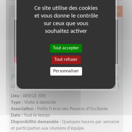
Ce site utilise des cookies
Exclusion & Pauvreté
et vous donne le contrôle
sur ceux que vous
souhaitez activer
Tout accepter
Tout refuser
Personnaliser
Partagez des moments précieux avec
une personne âgée isolée (PAMIERS)
Lieu :
ARIEGE (09)
Type :
Visite à domicile
Association :
Petits Frères des Pauvres d'Occitanie
Date :
Tout le temps
Disponibilité demandée :
Quelques heures par semaine
et participation aux réunions d'équipe.