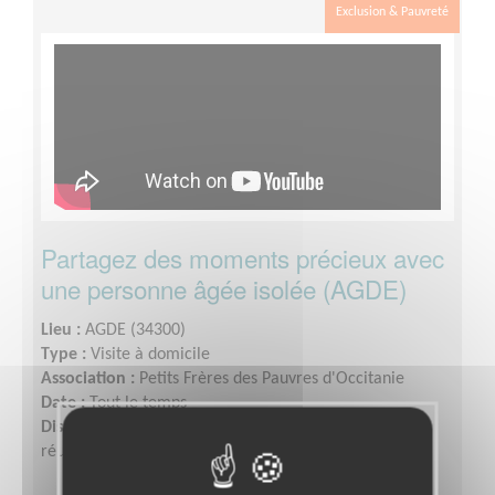
Exclusion & Pauvreté
Partagez des moments précieux avec
une personne âgée isolée (AGDE)
Lieu :
AGDE (34300)
Type :
Visite à domicile
Association :
Petits Frères des Pauvres d'Occitanie
Date :
Tout le temps
Disponibilité demandée :
Quelques heures visites /
réunion d'équipes