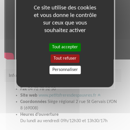
Ce site utilise des cookies
et vous donne le contrôle
sur ceux que vous
souhaitez activer
Tout accepter
Tout refuser
Personnaliser
Infos pratiques
Fax
04 72 78 52 50
Site web
www.petitsfreresdespauvres.fr
Coordonnées
Siège régional 2 rue St Gervais LYON
8 (69008)
Heures d'ouverture
Du lundi au vendredi 09h/12h30 et 13h30/17h