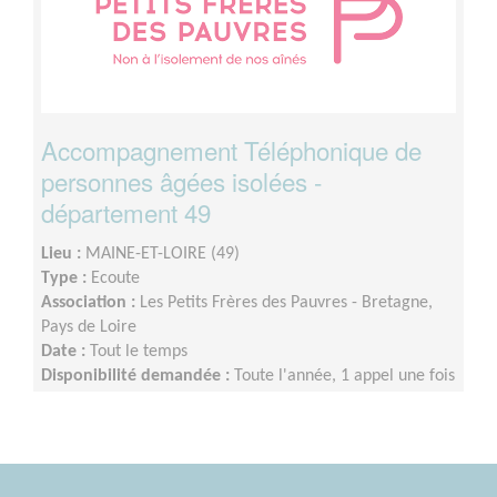
Accompagnement Téléphonique de
personnes âgées isolées -
département 49
Lieu :
MAINE-ET-LOIRE (49)
Type :
Ecoute
Association :
Les Petits Frères des Pauvres - Bretagne,
Pays de Loire
Date :
Tout le temps
Disponibilité demandée :
Toute l'année, 1 appel une fois
par semaine, 1 réunion mensuelle (pause estivale),1
temps de supervision trimestriel et 1 rencontre en
présentiel à Nantes 1 fois par an.