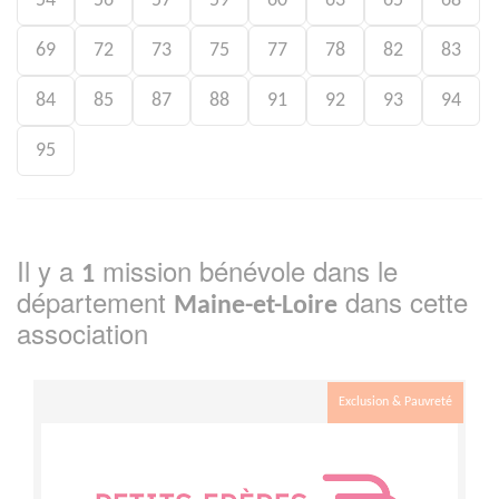
54
56
57
59
60
63
65
68
69
72
73
75
77
78
82
83
84
85
87
88
91
92
93
94
95
Il y a
mission bénévole dans le
1
département
dans cette
Maine-et-Loire
association
Exclusion & Pauvreté