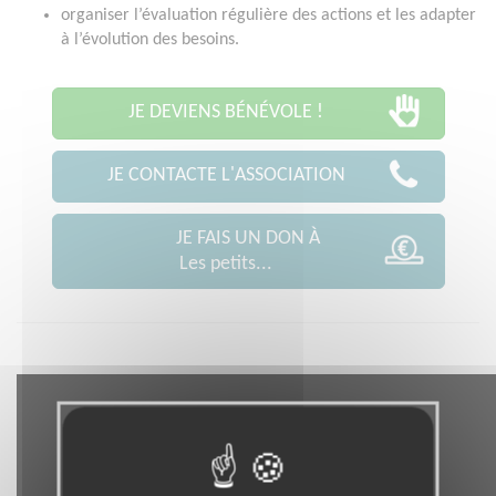
organiser l’évaluation régulière des actions et les adapter
à l’évolution des besoins.
JE DEVIENS BÉNÉVOLE !
JE CONTACTE L'ASSOCIATION
JE FAIS UN DON À
Les petits...