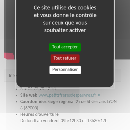
Ce site utilise des cookies
et vous donne le contrôle
sur ceux que vous
souhaitez activer
Tout accepter
Tout refuser
Personnaliser
Infos pratiques
Fax
04 72 78 52 50
Site web
www.petitsfreresdespauvres.fr
Coordonnées
Siège régional 2 rue St Gervais LYON
8 (69008)
Heures d'ouverture
Du lundi au vendredi 09h/12h30 et 13h30/17h