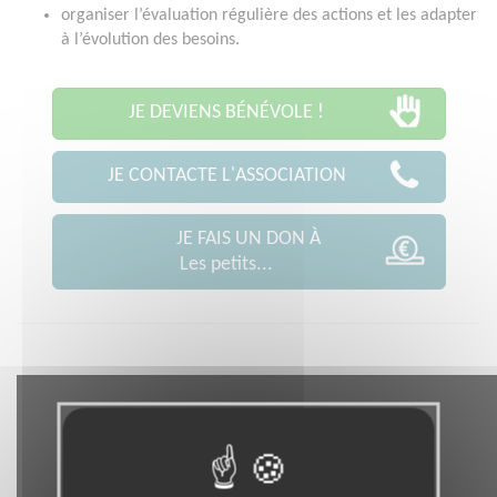
organiser l’évaluation régulière des actions et les adapter
à l’évolution des besoins.
JE DEVIENS BÉNÉVOLE !
JE CONTACTE L'ASSOCIATION
JE FAIS UN DON À
Les petits...