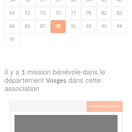
54
56
57
59
60
63
65
68
69
72
73
75
77
78
82
83
84
85
87
88
91
92
93
94
95
Il y a
mission bénévole dans le
1
département
dans cette
Vosges
association
Exclusion & Pauvreté