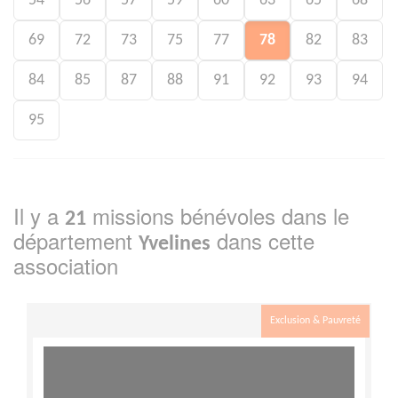
54
56
57
59
60
63
65
68
69
72
73
75
77
78
82
83
84
85
87
88
91
92
93
94
95
Il y a
missions bénévoles dans le
21
département
dans cette
Yvelines
association
Exclusion & Pauvreté