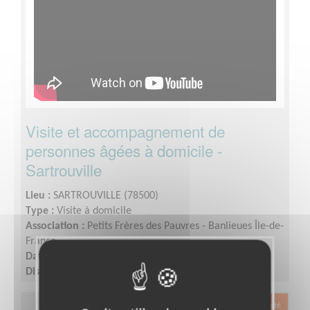
Visite et accompagnement de
personnes âgées à domicile -
Sartrouville
Lieu :
SARTROUVILLE (78500)
Type :
Visite à domicile
Association :
Petits Frères des Pauvres - Banlieues Île-de-
France
Date :
Tout le temps
Disponibilité demandée :
quelques heures
Exclusion & Pauvreté