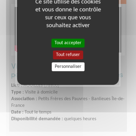
Ce site utilise des cookies
et vous donne le contrôle
sur ceux que vous
souhaitez activer
Tout accepter
Tout refuser
Visite et accompagnement de
Personnaliser
personnes âgées à domicile - Houilles
Lieu :
HOUILLES (78800)
Type :
Visite à domicile
Association :
Petits Frères des Pauvres - Banlieues Île-de-
France
Date :
Tout le temps
Disponibilité demandée :
quelques heures