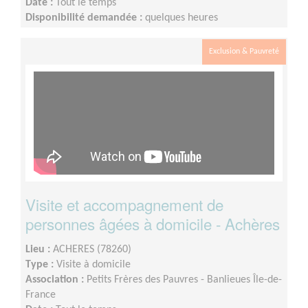
Date :
Tout le temps
Disponibilité demandée :
quelques heures
Exclusion & Pauvreté
Visite et accompagnement de
personnes âgées à domicile - Achères
Lieu :
ACHERES (78260)
Type :
Visite à domicile
Association :
Petits Frères des Pauvres - Banlieues Île-de-
France